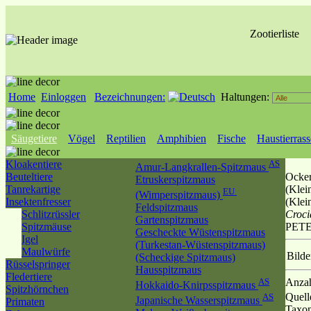
Zootierliste
Home
Einloggen
Bezeichnungen:
Haltungen:
Säugetiere
Vögel
Reptilien
Amphibien
Fische
Haustierras
Kloakentiere
AS
Amur-Langkrallen-Spitzmaus
Beuteltiere
Ocker
Etruskerspitzmaus
Tanrekartige
(Klei
EU
(Wimperspitzmaus)
Insektenfresser
(Klei
Feldspitzmaus
Schlitzrüssler
Croci
Gartenspitzmaus
Spitzmäuse
PETE
Gescheckte Wüstenspitzmaus
Igel
(Turkestan-Wüstenspitzmaus)
Maulwürfe
Bilde
(Scheckige Spitzmaus)
Rüsselspringer
Hausspitzmaus
Fledertiere
AS
Anzah
Hokkaido-Knirpsspitzmaus
Spitzhörnchen
Quell
AS
Japanische Wasserspitzmaus
Primaten
Taxo