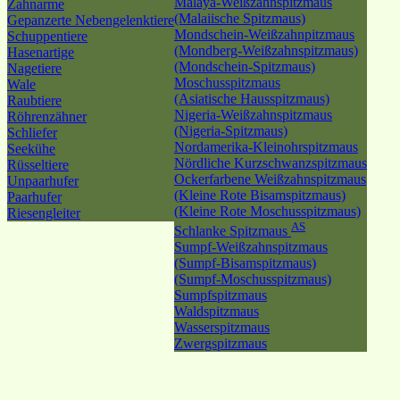
Malaya-Weißzahnspitzmaus
Zahnarme
(Malaiische Spitzmaus)
Gepanzerte Nebengelenktiere
Mondschein-Weißzahnpitzmaus
Schuppentiere
(Mondberg-Weißzahnspitzmaus)
Hasenartige
(Mondschein-Spitzmaus)
Nagetiere
Moschusspitzmaus
Wale
(Asiatische Hausspitzmaus)
Raubtiere
Nigeria-Weißzahnspitzmaus
Röhrenzähner
(Nigeria-Spitzmaus)
Schliefer
Nordamerika-Kleinohrspitzmaus
Seekühe
Nördliche Kurzschwanzspitzmaus
Rüsseltiere
Ockerfarbene Weißzahnspitzmaus
Unpaarhufer
(Kleine Rote Bisamspitzmaus)
Paarhufer
(Kleine Rote Moschusspitzmaus)
Riesengleiter
AS
Schlanke Spitzmaus
Sumpf-Weißzahnspitzmaus
(Sumpf-Bisamspitzmaus)
(Sumpf-Moschusspitzmaus)
Sumpfspitzmaus
Waldspitzmaus
Wasserspitzmaus
Zwergspitzmaus