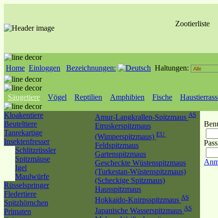
Zootierliste
Home
Einloggen
Bezeichnungen:
Haltungen:
Säugetiere
Vögel
Reptilien
Amphibien
Fische
Haustierras
Kloakentiere
AS
Amur-Langkrallen-Spitzmaus
Beuteltiere
Benu
Etruskerspitzmaus
Tanrekartige
EU
(Wimperspitzmaus)
Insektenfresser
Pass
Feldspitzmaus
Schlitzrüssler
Gartenspitzmaus
Spitzmäuse
Anm
Gescheckte Wüstenspitzmaus
Igel
(Turkestan-Wüstenspitzmaus)
Maulwürfe
(Scheckige Spitzmaus)
Rüsselspringer
Hausspitzmaus
Fledertiere
AS
Hokkaido-Knirpsspitzmaus
Spitzhörnchen
AS
Japanische Wasserspitzmaus
Primaten