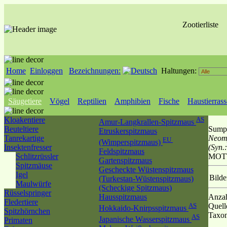
Zootierliste
Home
Einloggen
Bezeichnungen:
Haltungen:
Säugetiere
Vögel
Reptilien
Amphibien
Fische
Haustierras
Kloakentiere
AS
Amur-Langkrallen-Spitzmaus
Beuteltiere
Sump
Etruskerspitzmaus
Tanrekartige
Neomy
EU
(Wimperspitzmaus)
Insektenfresser
(Syn.
Feldspitzmaus
Schlitzrüssler
MOTT
Gartenspitzmaus
Spitzmäuse
Gescheckte Wüstenspitzmaus
Igel
Bilde
(Turkestan-Wüstenspitzmaus)
Maulwürfe
(Scheckige Spitzmaus)
Rüsselspringer
Hausspitzmaus
Anzah
Fledertiere
AS
Quell
Hokkaido-Knirpsspitzmaus
Spitzhörnchen
Taxo
AS
Japanische Wasserspitzmaus
Primaten