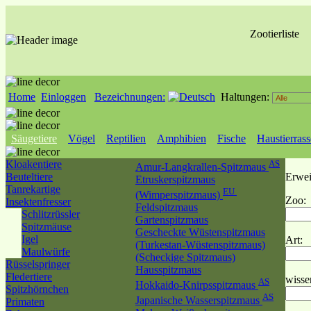
Zootierliste
Home
Einloggen
Bezeichnungen:
Haltungen:
Säugetiere
Vögel
Reptilien
Amphibien
Fische
Haustierras
Kloakentiere
AS
Amur-Langkrallen-Spitzmaus
Beuteltiere
Erwei
Etruskerspitzmaus
Tanrekartige
EU
(Wimperspitzmaus)
Zoo:
Insektenfresser
Feldspitzmaus
Schlitzrüssler
Gartenspitzmaus
Spitzmäuse
Gescheckte Wüstenspitzmaus
Igel
Art:
(Turkestan-Wüstenspitzmaus)
Maulwürfe
(Scheckige Spitzmaus)
Rüsselspringer
Hausspitzmaus
Fledertiere
wisse
AS
Hokkaido-Knirpsspitzmaus
Spitzhörnchen
AS
Japanische Wasserspitzmaus
Primaten