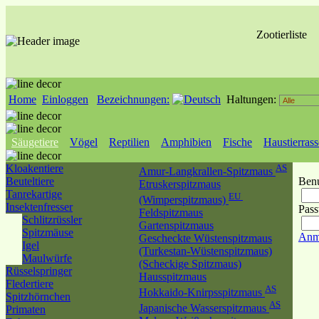
Zootierliste
Home
Einloggen
Bezeichnungen:
Haltungen:
Säugetiere
Vögel
Reptilien
Amphibien
Fische
Haustierras
Kloakentiere
AS
Amur-Langkrallen-Spitzmaus
Beuteltiere
Benu
Etruskerspitzmaus
Tanrekartige
EU
(Wimperspitzmaus)
Insektenfresser
Pass
Feldspitzmaus
Schlitzrüssler
Gartenspitzmaus
Spitzmäuse
Anm
Gescheckte Wüstenspitzmaus
Igel
(Turkestan-Wüstenspitzmaus)
Maulwürfe
(Scheckige Spitzmaus)
Rüsselspringer
Hausspitzmaus
Fledertiere
AS
Hokkaido-Knirpsspitzmaus
Spitzhörnchen
AS
Japanische Wasserspitzmaus
Primaten