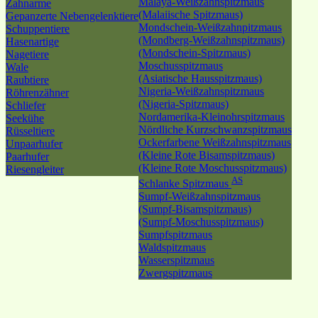
Malaya-Weißzahnspitzmaus
Zahnarme
(Malaiische Spitzmaus)
Gepanzerte Nebengelenktiere
Mondschein-Weißzahnpitzmaus
Schuppentiere
(Mondberg-Weißzahnspitzmaus)
Hasenartige
(Mondschein-Spitzmaus)
Nagetiere
Moschusspitzmaus
Wale
(Asiatische Hausspitzmaus)
Raubtiere
Nigeria-Weißzahnspitzmaus
Röhrenzähner
(Nigeria-Spitzmaus)
Schliefer
Nordamerika-Kleinohrspitzmaus
Seekühe
Nördliche Kurzschwanzspitzmaus
Rüsseltiere
Ockerfarbene Weißzahnspitzmaus
Unpaarhufer
(Kleine Rote Bisamspitzmaus)
Paarhufer
(Kleine Rote Moschusspitzmaus)
Riesengleiter
AS
Schlanke Spitzmaus
Sumpf-Weißzahnspitzmaus
(Sumpf-Bisamspitzmaus)
(Sumpf-Moschusspitzmaus)
Sumpfspitzmaus
Waldspitzmaus
Wasserspitzmaus
Zwergspitzmaus